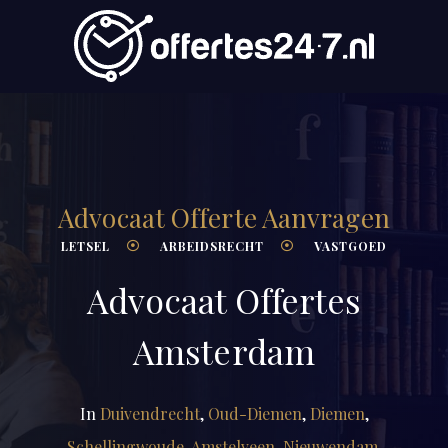
Advocaat Offerte Aanvragen
LETSEL
ARBEIDSRECHT
VASTGOED
Advocaat Offertes
Amsterdam
In
Duivendrecht
,
Oud-Diemen
,
Diemen
,
Schellingwoude
,
Amstelveen
,
Nieuwendam
,