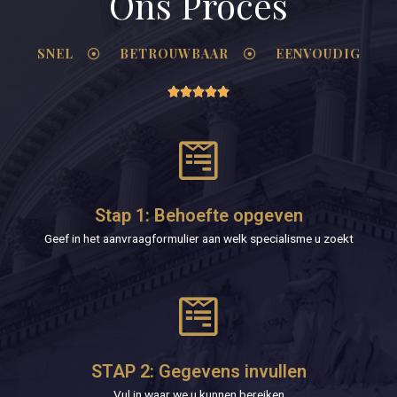
Ons Proces
SNEL
BETROUWBAAR
EENVOUDIG





Stap 1: Behoefte opgeven
Geef in het aanvraagformulier aan welk specialisme u zoekt
STAP 2: Gegevens invullen
Vul in waar we u kunnen bereiken