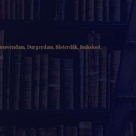
m
ieuwendam
,
Durgerdam
,
Sloterdijk
,
Buiksloot
,
d.