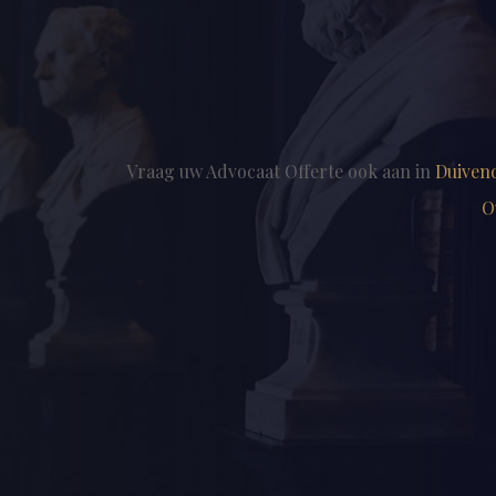
Vraag uw Advocaat Offerte ook aan in
Duiven
O