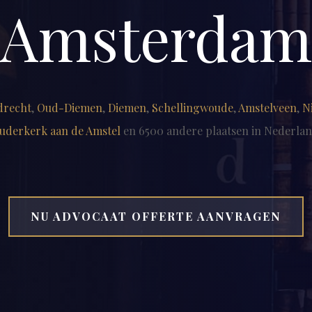
Amsterda
drecht
,
Oud-Diemen
,
Diemen
,
Schellingwoude
,
Amstelveen
,
N
uderkerk aan de Amstel
en 6500 andere plaatsen in Nederlan
NU ADVOCAAT OFFERTE AANVRAGEN